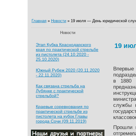
Главная
»
Новости
» 19 июля — День юридической сл
Новости
19 ию
Этап Кубка Краснодарского
края по практической стрельбе
из пистолета (24.10.2020 -
25.10.2020)
Впервые
Южный Рубеж 2020 (20.11.2020
подразде
- 22.11.2020)
в 1880 
Как связана стрельба на
предназн
Лубянке с практической
инструк
стрельбой?
министра
службы 
Краевые соревнования по
государс
практической стрельбе из
пистолета на кубок Главы
классово
города Сочи (09.11.2019)
Прошли 
отгремел