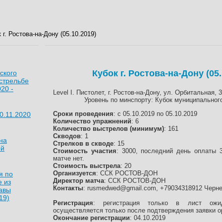
 г. Ростова-на-Дону (05.10.2019)
Кубок г. Ростова-на-Дону (05.
ского
 стрельбе
020 -
Level I. Пистолет, г. Ростов-на-Дону, ул. Орбитальная, 
Уровень по минспорту: Кубок муниципальног
Сроки проведения
: с 05.10.2019 по 05.10.2019
0.11.2020
Количество упражнений
: 6
Количество выстрелов (минимум)
: 161
Скводов
: 1
на
Стрелков в скводе
: 15
ой
Стоимость участия
: 3000, последний день оплаты 
матче нет.
Стоимость выстрела
: 20
Организуется
: ССК РОСТОВ-ДОН
я по
Директор матча
: ССК РОСТОВ-ДОН
е из
Контакты
: rusmedwed@gmail.com, +79034318912 Черне
лавы
19)
Регистрация
: регистрация только в лист ожи
осуществляется только после подтверждения заявки о
Окончание регистрации
: 04.10.2019